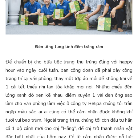
Đèn lồng lung linh đêm trăng rằm
Để chuẩn bị cho bữa tiệc trung thu trùng đúng với happy
hour vào ngày cuối tuần, ban công đoàn đã phải dày công
trang trí lại văn phòng, thay một lớp áo mới để không khí về
1 cái tết thiếu nhi lan tỏa khắp mọi nơi. Những chiếu đèn
lồng xanh đỏ xen kẽ nhau, điểm xuyến 1 vài đèn ông sao
làm cho văn phòng làm việc ở công ty Relipa chúng tôi tràn
ngập màu sắc, ai ai cũng có thể cảm nhận được không khí
tươi vui bao trùm. Ngoài trang trí ra, chúng tôi còn đầu tư hẳn
cả 1 bộ cánh mới cho chị “Hằng”, để chị trở thành nhân vật
đặc biệt nhất của hôm nay. Có lẽ cảm nhận được nỗ lực