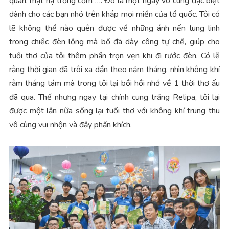
quân, mặt nạ trống cơm …. Đó là một ngày vô cùng đặc biệt
dành cho các bạn nhỏ trên khắp mọi miền của tổ quốc. Tôi có
lẽ không thể nào quên được về những ánh nến lung linh
trong chiếc đèn lồng mà bố đã dày công tự chế, giúp cho
tuổi thơ của tôi thêm phần trọn vẹn khi đi rước đèn. Có lẽ
rằng thời gian đã trôi xa dần theo năm tháng, nhìn không khí
rằm tháng tám mà trong tôi lại bồi hồi nhớ về 1 thời thơ ấu
đã qua. Thế nhưng ngay tại chính cung trăng Relipa, tôi lại
được một lần nữa sống lại tuổi thơ với không khí trung thu
vô cùng vui nhộn và đầy phấn khích.