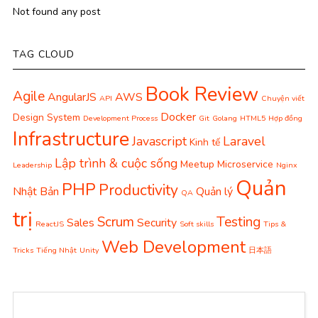
Not found any post
TAG CLOUD
Book Review
Agile
AngularJS
AWS
API
Chuyện viết
Docker
Design System
Development Process
Git
Golang
HTML5
Hợp đồng
Infrastructure
Javascript
Laravel
Kinh tế
Lập trình & cuộc sống
Meetup
Microservice
Leadership
Nginx
Quản
PHP
Productivity
Nhật Bản
Quản lý
QA
trị
Scrum
Testing
Sales
Security
ReactJS
Soft skills
Tips &
Web Development
Tricks
Tiếng Nhật
Unity
日本語