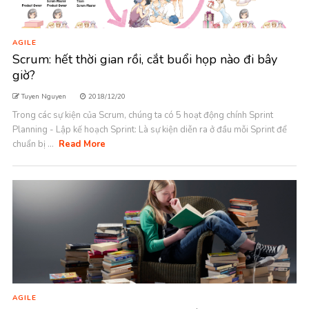
AGILE
Scrum: hết thời gian rồi, cắt buổi họp nào đi bây
giờ?
Tuyen Nguyen
2018/12/20
Trong các sự kiện của Scrum, chúng ta có 5 hoạt động chính Sprint
Planning - Lập kế hoạch Sprint: Là sự kiện diễn ra ở đầu mỗi Sprint để
chuẩn bị ...
Read More
AGILE