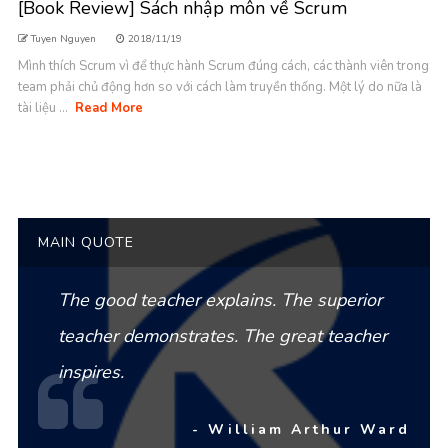
[Book Review] Sách nhập môn về Scrum
Tuyen Nguyen
2018/11/19
Mình thích Scrum vì để thực hành Scrum đúng cách, các thành viên trong
team phải chủ động hơn so với cách làm truyền thống. Một lý do nữa là
tài liệu ...
Read More
MAIN QUOTE
The good teacher explains. The superior
teacher demonstrates. The great teacher
inspires.
- William Arthur Ward