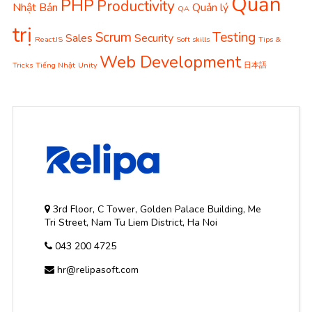
Quản
PHP
Productivity
Nhật Bản
Quản lý
QA
trị
Scrum
Testing
Sales
Security
ReactJS
Soft skills
Tips &
Web Development
Tricks
Tiếng Nhật
Unity
日本語
3rd Floor, C Tower, Golden Palace Building, Me
Tri Street, Nam Tu Liem District, Ha Noi
043 200 4725
hr@relipasoft.com