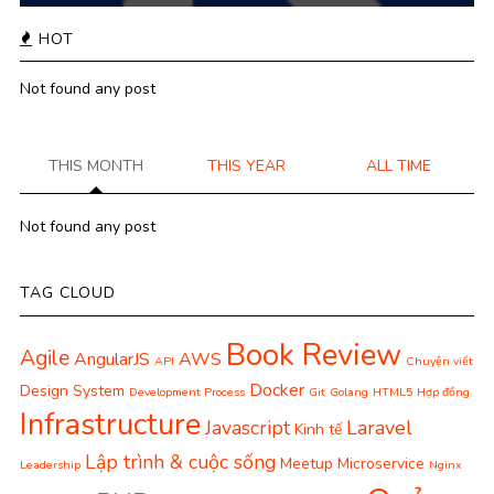
HOT
Not found any post
THIS MONTH
THIS YEAR
ALL TIME
Not found any post
TAG CLOUD
Book Review
Agile
AngularJS
AWS
API
Chuyện viết
Docker
Design System
Development Process
Git
Golang
HTML5
Hợp đồng
Infrastructure
Javascript
Laravel
Kinh tế
Lập trình & cuộc sống
Meetup
Microservice
Leadership
Nginx