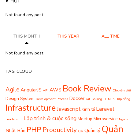
HOT
Not found any post
THIS MONTH
THIS YEAR
ALL TIME
Not found any post
TAG CLOUD
Book Review
Agile
AngularJS
AWS
API
Chuyện viết
Docker
Design System
Development Process
Git
Golang
HTML5
Hợp đồng
Infrastructure
Javascript
Laravel
Kinh tế
Lập trình & cuộc sống
Meetup
Microservice
Leadership
Nginx
Quản
PHP
Productivity
Nhật Bản
Quản lý
QA