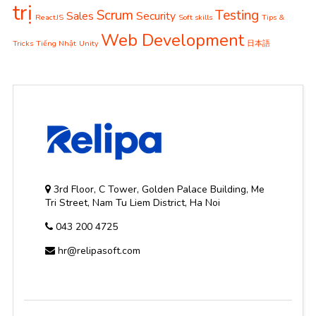
trị
Scrum
Testing
Sales
Security
ReactJS
Soft skills
Tips &
Web Development
Tricks
Tiếng Nhật
Unity
日本語
3rd Floor, C Tower, Golden Palace Building, Me
Tri Street, Nam Tu Liem District, Ha Noi
043 200 4725
hr@relipasoft.com