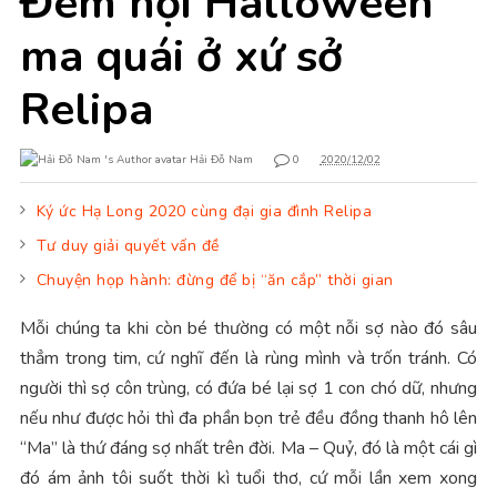
Đêm hội Halloween
ma quái ở xứ sở
Relipa
Hải Đỗ Nam
0
2020/12/02
Ký ức Hạ Long 2020 cùng đại gia đình Relipa
Tư duy giải quyết vấn đề
Chuyện họp hành: đừng để bị “ăn cắp” thời gian
Mỗi chúng ta khi còn bé thường có một nỗi sợ nào đó sâu
thẳm trong tim, cứ nghĩ đến là rùng mình và trốn tránh. Có
người thì sợ côn trùng, có đứa bé lại sợ 1 con chó dữ, nhưng
nếu như được hỏi thì đa phần bọn trẻ đều đồng thanh hô lên
“Ma” là thứ đáng sợ nhất trên đời. Ma – Quỷ, đó là một cái gì
đó ám ảnh tôi suốt thời kì tuổi thơ, cứ mỗi lần xem xong