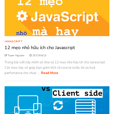
JAVASCRIPT
12 mẹo nhỏ hữu ích cho Javascript
Tuyen Nguyen
2017/04/13
Trong bài viết này mình sẽ chia sẻ 12 mẹo nhỏ hữu ích cho Javascript.
Các mẹo này sẽ giúp bạn giảm kích cỡ source code, tối ưu hoá
perfomance cho chươ ...
Read More