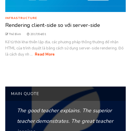
INFRASTRUCTURE
Rendering client-side so với server-side
Thế Bình
2017/04/01
Kể từ thời khai thiên lập địa, các phương pháp thông thường để nhận
HTML của trình duyệt là bằng cách sử dụng server-side rendering. Đó
là cách duy nh ...
Read More
MAIN QUOTE
The good teacher explains. The superior
teacher demonstrates. The great teacher