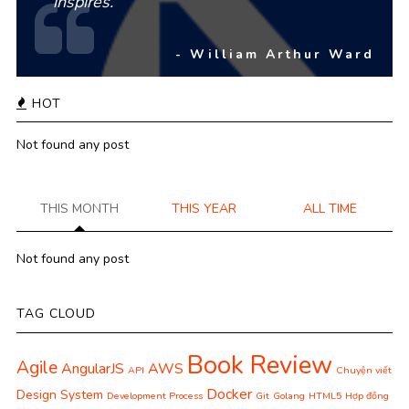
inspires.
- William Arthur Ward
HOT
Not found any post
THIS MONTH
THIS YEAR
ALL TIME
Not found any post
TAG CLOUD
Book Review
Agile
AngularJS
AWS
API
Chuyện viết
Docker
Design System
Development Process
Git
Golang
HTML5
Hợp đồng