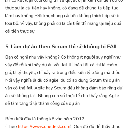
khi có kết luận cuối cùng thì sẽ quyết định xem cải tiến đó có
thực sự là cải tiến hay không, có đáng để chúng ta tiếp tục
làm hay không. Đôi khi, những cái tiến không thích hợp sẽ bị
loại bỏ. Vì vậy, không phải cứ là cải tiến thì mang lại hiệu quả
cải tiến thực sự.
5. Làm dự án theo Scrum thì sẽ không bị FAIL
Bạn có nghĩ như vậy không? Có không ít người suy nghĩ như
vậy để rồi khi thấy dự án vẫn fail thì bảo tất cả chỉ là chém
gió, là lý thuyết, chỉ xảy ra trong điều kiện lý tưởng mà thôi.
Nói vậy nghĩa là dù có agile, dù có áp dụng Scrum thì dự án
vẫn có thể fail. Agile hay Scrum đều không đảm bảo rằng dự
án sẽ không fail. Nhưng con số thực tế cho thấy rằng Agile
sẽ làm tăng tỉ lệ thành công của dự án.
Bên dưới đây là thống kê vào năm 2012.
(Theo
https://www.onedesk.com
). Qua đó đủ để thấy thực