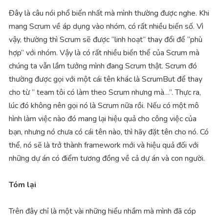
Đây là câu nói phổ biến nhất mà mình thường được nghe. Khi
mang Scrum về áp dụng vào nhóm, có rất nhiều biến số. Vì
vậy, thường thì Scrum sẽ được “linh hoạt” thay đổi để “phù
hợp” với nhóm. Vậy là có rất nhiều biến thể của Scrum mà
chúng ta vẫn lầm tưởng mình đang Scrum thật. Scrum đó
thường được gọi với một cái tên khác là ScrumBut để thay
cho từ ” team tôi có làm theo Scrum nhưng mà…”. Thực ra,
lúc đó không nên gọi nó là Scrum nữa rồi. Nếu có một mô
hình làm việc nào đó mang lại hiệu quả cho công việc của
bạn, nhưng nó chưa có cái tên nào, thì hãy đặt tên cho nó. Có
thể, nó sẽ là trở thành framework mới và hiệu quả đối với
những dự án có điểm tương đồng về cả dự án và con người.
Tóm lại
Trên đây chỉ là một vài những hiểu nhầm mà mình đã cóp