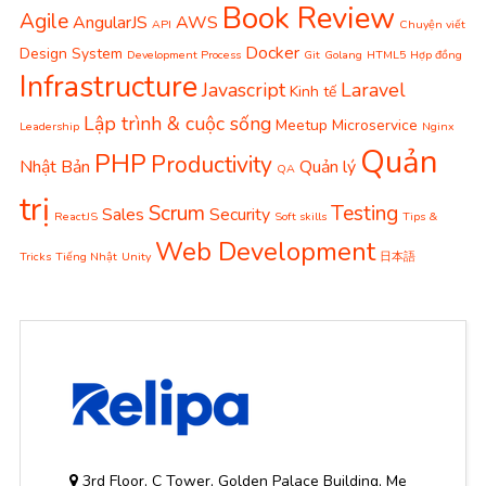
Book Review
Agile
AngularJS
AWS
API
Chuyện viết
Docker
Design System
Development Process
Git
Golang
HTML5
Hợp đồng
Infrastructure
Javascript
Laravel
Kinh tế
Lập trình & cuộc sống
Meetup
Microservice
Leadership
Nginx
Quản
PHP
Productivity
Nhật Bản
Quản lý
QA
trị
Scrum
Testing
Sales
Security
ReactJS
Soft skills
Tips &
Web Development
Tricks
Tiếng Nhật
Unity
日本語
3rd Floor, C Tower, Golden Palace Building, Me