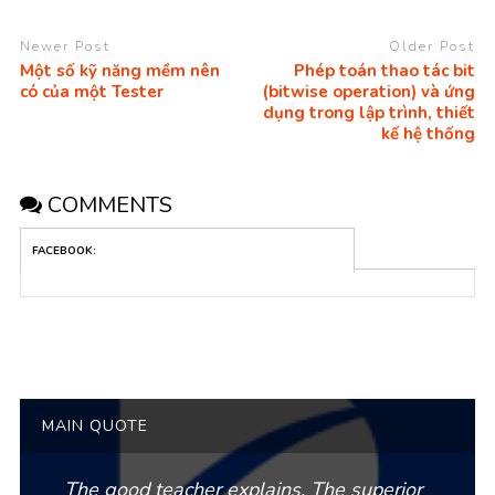
Newer Post
Older Post
Một số kỹ năng mềm nên
Phép toán thao tác bit
có của một Tester
(bitwise operation) và ứng
dụng trong lập trình, thiết
kế hệ thống
COMMENTS
FACEBOOK:
MAIN QUOTE
The good teacher explains. The superior