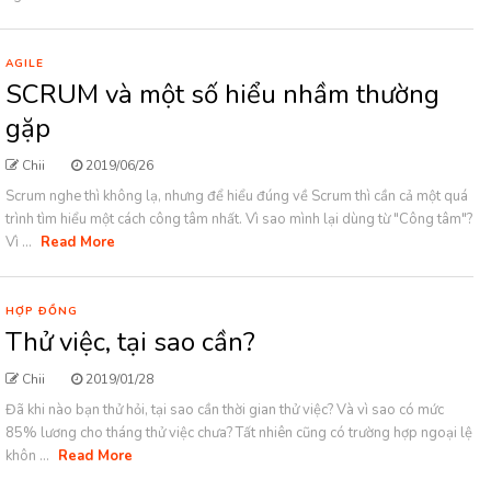
AGILE
SCRUM và một số hiểu nhầm thường
gặp
Chii
2019/06/26
Scrum nghe thì không lạ, nhưng để hiểu đúng về Scrum thì cần cả một quá
trình tìm hiểu một cách công tâm nhất. Vì sao mình lại dùng từ "Công tâm"?
Vì ...
Read More
HỢP ĐỒNG
Thử việc, tại sao cần?
Chii
2019/01/28
Đã khi nào bạn thử hỏi, tại sao cần thời gian thử việc? Và vì sao có mức
85% lương cho tháng thử việc chưa? Tất nhiên cũng có trường hợp ngoại lệ
khôn ...
Read More