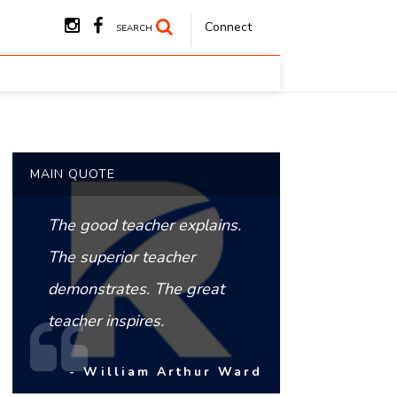
Connect
SEARCH
MAIN QUOTE
The good teacher explains.
The superior teacher
demonstrates. The great
teacher inspires.
- William Arthur Ward