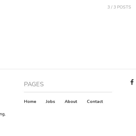
3
/ 3 POSTS
PAGES
Home
Jobs
About
Contact
ng,
i