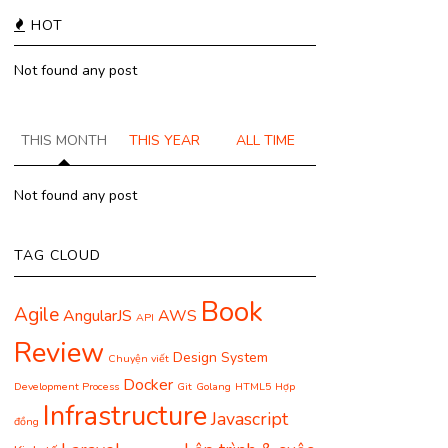
HOT
Not found any post
THIS MONTH
THIS YEAR
ALL TIME
Not found any post
TAG CLOUD
Book
Agile
AngularJS
AWS
API
Review
Design System
Chuyện viết
Docker
Development Process
Git
Golang
HTML5
Hợp
Infrastructure
Javascript
đồng