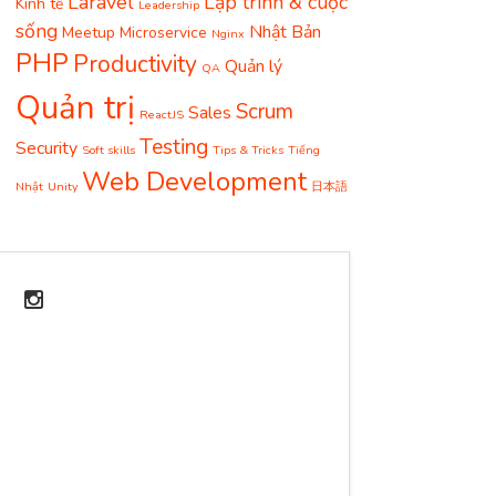
Laravel
Lập trình & cuộc
Kinh tế
Leadership
sống
Nhật Bản
Meetup
Microservice
Nginx
PHP
Productivity
Quản lý
QA
Quản trị
Scrum
Sales
ReactJS
Testing
Security
Soft skills
Tips & Tricks
Tiếng
Web Development
Nhật
Unity
日本語