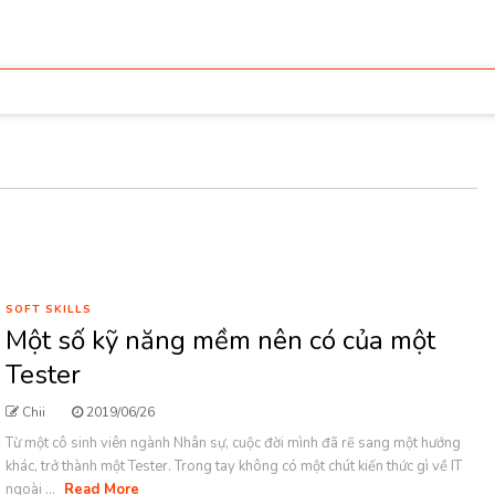
SOFT SKILLS
Một số kỹ năng mềm nên có của một
Tester
Chii
2019/06/26
Từ một cô sinh viên ngành Nhân sự, cuộc đời mình đã rẽ sang một hướng
khác, trở thành một Tester. Trong tay không có một chút kiến thức gì về IT
ngoài ...
Read More