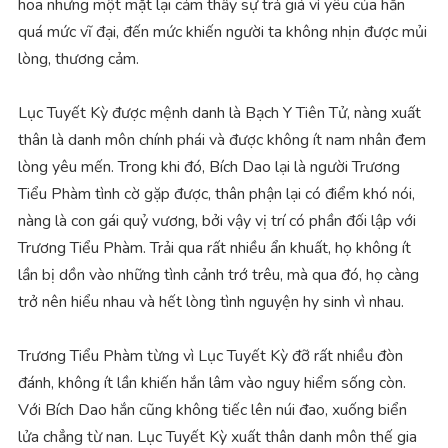
hoa nhưng một mặt lại cảm thấy sự trả giá vì yêu của hắn
quá mức vĩ đại, đến mức khiến người ta không nhịn được mủi
lòng, thương cảm.
Lục Tuyết Kỳ được mệnh danh là Bạch Y Tiên Tử, nàng xuất
thân là danh môn chính phái và được không ít nam nhân đem
lòng yêu mến. Trong khi đó, Bích Dao lại là người Trương
Tiểu Phàm tình cờ gặp được, thân phận lại có điểm khó nói,
nàng là con gái quỷ vương, bởi vậy vị trí có phần đối lập với
Trương Tiểu Phàm. Trải qua rất nhiều ẩn khuất, họ không ít
lần bị dồn vào những tình cảnh trớ trêu, mà qua đó, họ càng
trở nên hiểu nhau và hết lòng tình nguyện hy sinh vì nhau.
Trương Tiểu Phàm từng vì Lục Tuyết Kỳ đỡ rất nhiều đòn
đánh, không ít lần khiến hắn lâm vào nguy hiểm sống còn.
Với Bích Dao hắn cũng không tiếc lên núi đao, xuống biển
lửa chẳng từ nan. Lục Tuyết Kỳ xuất thân danh môn thế gia