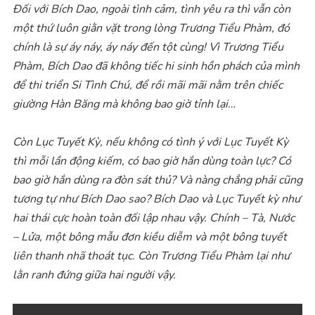
Đối với Bích Dao, ngoài tình cảm, tình yêu ra thì vẫn còn
một thứ luôn giằn vặt trong lòng Trương Tiểu Phàm, đó
chính là sự áy náy, áy náy đến tột cùng! Vì Trương Tiểu
Phàm, Bích Dao đã không tiếc hi sinh hồn phách của mình
để thi triển Si Tình Chú, để rồi mãi mãi nằm trên chiếc
giường Hàn Băng mà không bao giờ tỉnh lại…
Còn Lục Tuyết Kỳ, nếu không có tình ý với Lục Tuyết Kỳ
thì mỗi lần động kiếm, có bao giờ hắn dùng toàn lực? Có
bao giờ hắn dùng ra đòn sát thủ? Và nàng chẳng phải cũng
tương tự như Bích Dao sao? Bích Dao và Lục Tuyết kỳ như
hai thái cực hoàn toàn đối lập nhau vậy. Chính – Tà, Nước
– Lửa, một bông mẫu đơn kiều diễm và một bông tuyết
liên thanh nhã thoát tục. Còn Trương Tiểu Phàm lại như
lằn ranh đứng giữa hai người vậy.