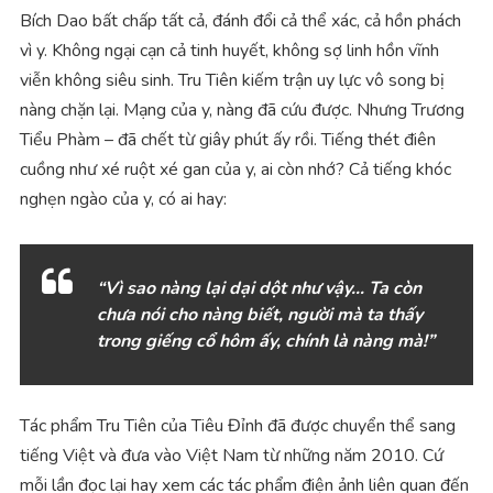
Bích Dao bất chấp tất cả, đánh đổi cả thể xác, cả hồn phách
vì y. Không ngại cạn cả tinh huyết, không sợ linh hồn vĩnh
viễn không siêu sinh. Tru Tiên kiếm trận uy lực vô song bị
nàng chặn lại. Mạng của y, nàng đã cứu được. Nhưng Trương
Tiểu Phàm – đã chết từ giây phút ấy rồi. Tiếng thét điên
cuồng như xé ruột xé gan của y, ai còn nhớ? Cả tiếng khóc
nghẹn ngào của y, có ai hay:
“Vì sao nàng l
ạ
i d
ạ
i d
ộ
t nh
ư
v
ậ
y
…
Ta c
ò
n
ch
ư
a n
ó
i cho n
à
ng bi
ế
t, ng
ườ
i m
à
ta th
ấ
y
trong gi
ế
ng c
ổ
h
ô
m
ấ
y, ch
í
nh l
à
n
à
ng m
à
!
”
Tác phẩm Tru Tiên của Tiêu Đỉnh đã được chuyển thể sang
tiếng Việt và đưa vào Việt Nam từ những năm 2010. Cứ
mỗi lần đọc lại hay xem các tác phẩm điện ảnh liên quan đến