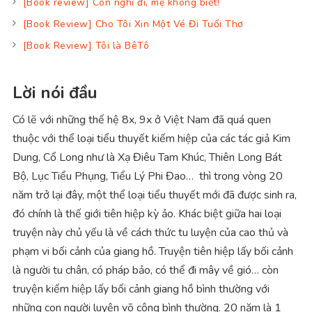
[Book review] Con nghĩ đi, mẹ không biết!
[Book Review] Cho Tôi Xin Một Vé Đi Tuổi Thơ
[Book Review] Tôi là BêTô
Lời nói đầu
Có lẽ với những thế hệ 8x, 9x ở Việt Nam đã quá quen
thuộc với thể loại tiểu thuyết kiếm hiệp của các tác giả Kim
Dung, Cổ Long như là Xạ Điêu Tam Khúc, Thiên Long Bát
Bộ, Lục Tiểu Phụng, Tiểu Lý Phi Đao… thì trong vòng 20
năm trở lại đây, một thể loại tiểu thuyết mới đã được sinh ra,
đó chính là thế giới tiên hiệp kỳ ảo. Khác biệt giữa hai loại
truyện này chủ yếu là về cách thức tu luyện của cao thủ và
phạm vi bối cảnh của giang hồ. Truyện tiên hiệp lấy bối cảnh
là người tu chân, có pháp bảo, có thể đi mây về gió… còn
truyện kiếm hiệp lấy bối cảnh giang hồ bình thường với
những con người luyện võ công bình thường. 20 năm là 1