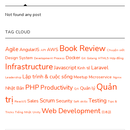
Not found any post
TAG CLOUD
Book Review
Agile
AngularJS
AWS
API
Chuyện viết
Docker
Design System
Development Process
Git
Golang
HTML5
Hợp đồng
Infrastructure
Javascript
Laravel
Kinh tế
Lập trình & cuộc sống
Meetup
Microservice
Leadership
Nginx
Quản
PHP
Productivity
Nhật Bản
Quản lý
QA
trị
Scrum
Testing
Sales
Security
ReactJS
Soft skills
Tips &
Web Development
Tricks
Tiếng Nhật
Unity
日本語