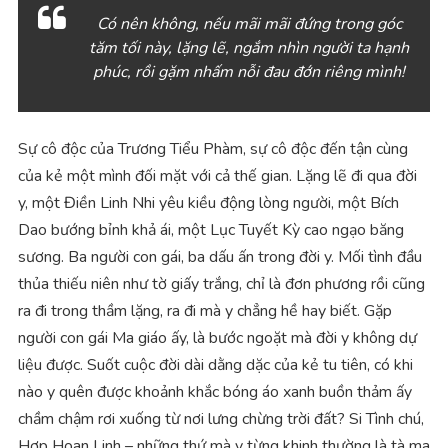
Có nên không, nếu mãi mãi đứng trong góc
tăm tối này, lặng lẽ, ngắm nhìn người ta hạnh
phúc, rồi gặm nhấm nỗi đau đớn riêng mình!
Sự cô độc của Trương Tiểu Phàm, sự cô độc đến tận cùng
của kẻ một mình đối mặt với cả thế gian. Lặng lẽ đi qua đời
y, một Điền Linh Nhi yêu kiều động lòng người, một Bích
Dao bướng bỉnh khả ái, một Lục Tuyết Kỳ cao ngạo băng
sương. Ba người con gái, ba dấu ấn trong đời y. Mối tình đầu
thủa thiếu niên như tờ giấy trắng, chỉ là đơn phương rồi cũng
ra đi trong thầm lặng, ra đi mà y chẳng hề hay biết. Gặp
người con gái Ma giáo ấy, là bước ngoặt mà đời y không dự
liệu được. Suốt cuộc đời dài dằng dặc của kẻ tu tiên, có khi
nào y quên được khoảnh khắc bóng áo xanh buồn thảm ấy
chầm chậm rơi xuống từ nơi lưng chừng trời đất? Si Tình chú,
Hợp Hoan Linh – những thứ mà y từng khinh thường là tà ma