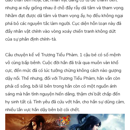
đảo thần tiên hoặc các nhân vật đang cố tu để thành tiên,
nhưng ai nấy giống nhau ở chỗ đầy rẫy dã tâm và tham vọng.
Nhằm đạt được dã tâm và tham vọng ấy, họ đều không ngại
phá bỏ các nguyên tắc làm người. Cục diện hỗn loạn này đã
đẩy nhân vật chính vào vòng xoáy chiến tranh không dứt
của sự phân định chính-tà.
Câu chuyện kể về Trương Tiểu Phàm, 1 cậu bé có số mệnh
vô cùng bấp bênh. Cuộc đời hắn đã trải qua muôn vàn khổ
cực, đến mức đã có lúc tưởng chừng không cách nào gượng
dậy nổi. Thế nhưng, đối với Trương Tiểu Phàm, hắn vẫn còn
phải cố sống, bởi lẽ bên trong hắn còn có một nguồn ánh
sáng mà hắn tình nguyện hiến dâng, thậm chí bất chấp đến
hy sinh tất cả. Tình yêu đã cứu vớt hắn, cho hắn sự dũng cảm,
nhiều lần vực hắn dậy bên bờ cõi chết.