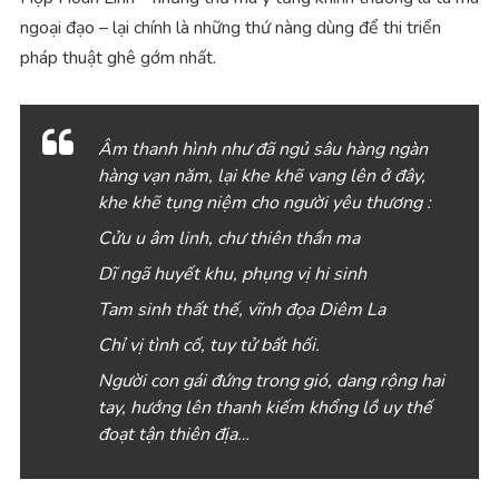
ngoại đạo – lại chính là những thứ nàng dùng để thi triển
pháp thuật ghê gớm nhất.
Âm thanh hình nh
ư
đã
ng
ủ
sâu hàng ngàn
hàng v
ạ
n năm, l
ạ
i khe kh
ẽ
vang lên
ở
đây,
khe kh
ẽ
t
ụ
ng ni
ệ
m cho ng
ườ
i yêu th
ươ
ng :
C
ử
u u
â
m linh, ch
ư
thi
ê
n th
ầ
n ma
Dĩ ngã huy
ế
t khu, ph
ụ
ng v
ị
hi sinh
Tam sinh th
ấ
t th
ế
, v
ĩ
nh
đ
ọ
a Di
ê
m La
Ch
ỉ
v
ị
t
ì
nh c
ố
, tuy t
ử
b
ấ
t h
ố
i.
Ng
ườ
i con g
á
i
đ
ứ
ng trong gi
ó
, dang r
ộ
ng hai
tay, h
ướ
ng l
ê
n thanh ki
ế
m kh
ổ
ng l
ồ
uy th
ế
đ
o
ạ
t t
ậ
n thi
ê
n
đ
ị
a
…