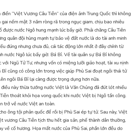
 điển “Việt Vương Câu Tiễn” của điện ảnh Trung Quốc thì không
gai nếm mật 3 năm ròng rã trong ngục giam, chịu bao nhiêu
đổ được nước Ngô hung mạnh lúc bấy giờ. Phải chăng Câu Tiên
ựng quân đội hùng mạnh tự bảo vệ đất nước là do tài anh minh
ều đúng nhưng chưa đủ, cái tác động lớn nhất ở đây chính từ
nh nước Ngô lúc bấy giờ: Bá Bỉ. Về tài quân sự Bá Bỉ không
 với Ngũ Tử Tư, nhưng vốn có miệng lưỡi giảo hoạt, tài xu nịnh
ỉ cũng có công lớn trong việc giúp Phù Sai đoạt ngôi thái tử
lên ngôi Bá Bỉ lại càng được trọng dụng hơn nữa.
c điều này thừa tướng nước Việt là Văn Chủng đã đút lót nhiều
Tiễn thoát khỏi họa vong quốc khi nước Việt bị Ngô tấn công.
n trở về nước Việt an toàn.
ho ông tội phản quốc để rồi bị Phù Sai ép tự tử. Sau này, Việt
iệt vương Câu Tiễn tịch thu hết gia sản, phế thành dân thường,
uay về cố hương. Họa mất nước của Phù Sai, phần lớn đều do