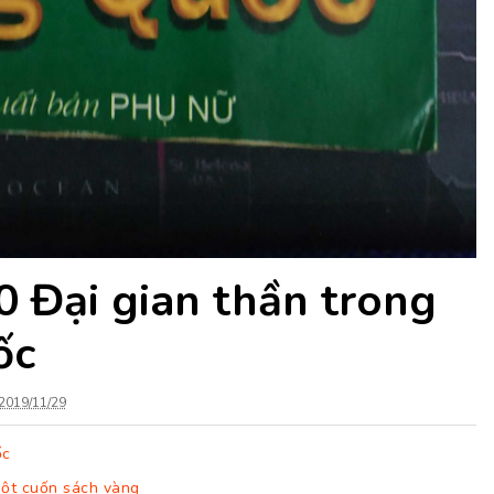
0 Đại gian thần trong
ốc
2019/11/29
ốc
Một cuốn sách vàng