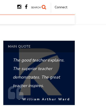
Connect
SEARCH
MAIN QUOTE
The good teacher explains.
The superior teacher
demonstrates. The great
teacher inspires.
- William Arthur Ward