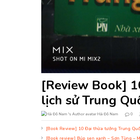
[Review Book] 1
lịch sử Trung Qu
Hải Đỗ Nam
0
[Book Review] 10 Đại thừa tướng Trung Qu
[Book review] Búp sen xanh – Sơn Tùng – 