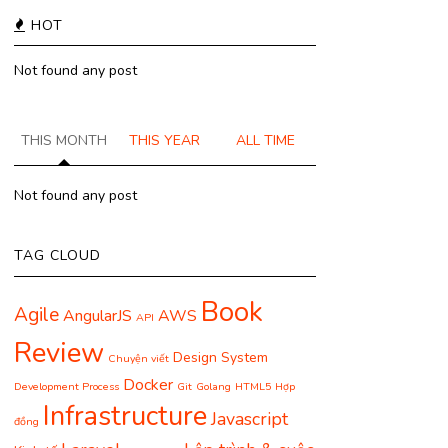
HOT
Not found any post
THIS MONTH
THIS YEAR
ALL TIME
Not found any post
TAG CLOUD
Book
Agile
AngularJS
AWS
API
Review
Design System
Chuyện viết
Docker
Development Process
Git
Golang
HTML5
Hợp
Infrastructure
Javascript
đồng