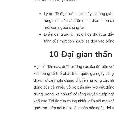
còn được lưu truyền mãi.
Lý do để đọc cuốn sách này: Những giá tr
rùng mình của các tên quan tham luôn cản
mỗi con người chúng ta.
Điểm đáng lưu ý: Tác giả đã thuật lại đầy 
trình của một con người sa đọa vào bóng 
10 Đại gian thần
Vạn cổ đến nay, dưới trướng các đại đế tiên v
kinh bang tế thế phát triền quốc gia ngày càn
thay. Từ cái í nghĩ chung vì thiên hạ rộng lớn, 
đống của cải nhiều vô bờ bến này. Vơ vét đồn
trung lương, xa hơn thì có lộng quyền cướp ngôi
khổ cực. Tội ác của chúng nhiều đến nỗi mà kh
ghê tởm đến nỗi mà khiến nhân dân ngàn đời v