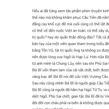
Nếu ai đã từng xem tác phẩm phim truyện kinh
thể nào mà không khâm phục Câu Tiên đã nằm 
đắng cay khổ cực để mà cuối cùng có thể lật 
có thể về đến nước Việt an toàn, có thể xây d
trị quốc? hay do quần thần đông đảo? Tất cả đ
bàn tay của một viên quan tham trong triều đì
bằng Tôn Vũ, tài trị quốc ông ta không so được
nên được lòng vua Ngô là Hạp Lư. Hơn nữa Bá B
từ anh mình là Chung Lũy, nên sau khi Phù Sai 
Bá Bỉ vốn tham lam của cải vật chất, biết đượ
vàng bạc để Bá Bỉ nói đỡ cứu Việt Vương Câu 
Sau này cũng chính Bá Bỉ là người giúp Câu Tiễ
Bá Bỉ cũng là người đã hãm hại Ngũ Tử Tu, vu c
diệt Ngô, Phù Sai chết, gian tặc Bá Bỉ đã bị V
đời đời con cháu phải ra biên ải không được q