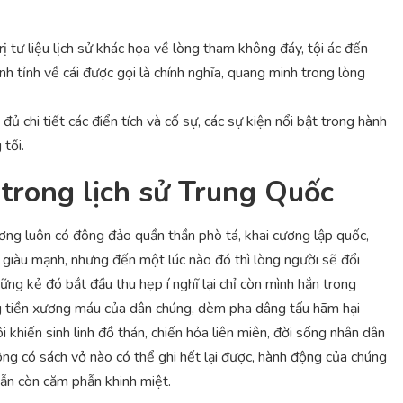
ị tư liệu lịch sử khác họa về lòng tham không đáy, tội ác đến
h tỉnh về cái được gọi là chính nghĩa, quang minh trong lòng
đủ chi tiết các điển tích và cố sự, các sự kiện nổi bật trong hành
tối.
 trong lịch sử Trung Quốc
ương luôn có đông đảo quần thần phò tá, khai cương lập quốc,
g giàu mạnh, nhưng đến một lúc nào đó thì lòng người sẽ đổi
những kẻ đó bắt đầu thu hẹp í nghĩ lại chỉ còn mình hắn trong
g tiền xương máu của dân chúng, dèm pha dâng tấu hãm hại
 khiến sinh linh đồ thán, chiến hỏa liên miên, đời sống nhân dân
ông có sách vở nào có thể ghi hết lại được, hành động của chúng
ẫn còn căm phẫn khinh miệt.