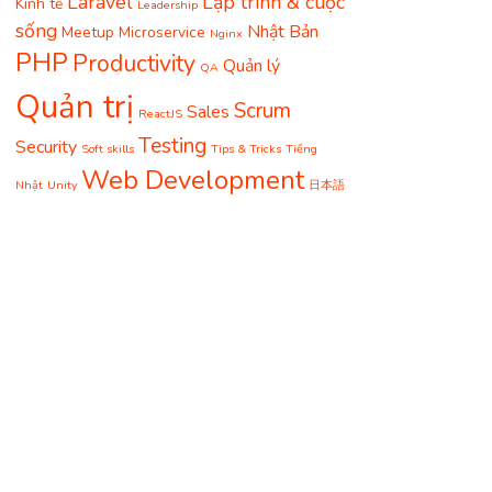
Laravel
Lập trình & cuộc
Kinh tế
Leadership
sống
Nhật Bản
Meetup
Microservice
Nginx
PHP
Productivity
Quản lý
QA
Quản trị
Scrum
Sales
ReactJS
Testing
Security
Soft skills
Tips & Tricks
Tiếng
Web Development
Nhật
Unity
日本語