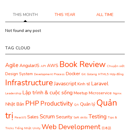
THIS MONTH
THIS YEAR
ALL TIME
Not found any post
TAG CLOUD
Book Review
Agile
AngularJS
AWS
API
Chuyện viết
Docker
Design System
Development Process
Git
Golang
HTML5
Hợp đồng
Infrastructure
Javascript
Laravel
Kinh tế
Lập trình & cuộc sống
Meetup
Microservice
Leadership
Nginx
Quản
PHP
Productivity
Nhật Bản
Quản lý
QA
trị
Scrum
Testing
Sales
Security
ReactJS
Soft skills
Tips &
Web Development
Tricks
Tiếng Nhật
Unity
日本語