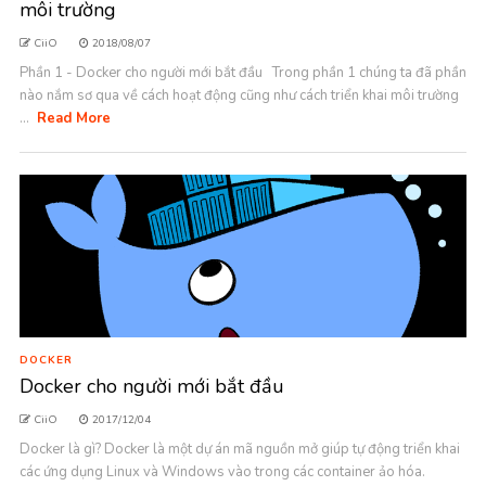
môi trường
CiiO
2018/08/07
Phần 1 - Docker cho người mới bắt đầu Trong phần 1 chúng ta đã phần
nào nắm sơ qua về cách hoạt động cũng như cách triển khai môi trường
...
Read More
DOCKER
Docker cho người mới bắt đầu
CiiO
2017/12/04
Docker là gì? Docker là một dự án mã nguồn mở giúp tự động triển khai
các ứng dụng Linux và Windows vào trong các container ảo hóa.